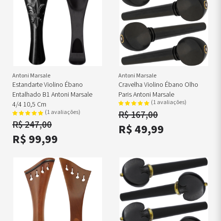
Antoni Marsale
Antoni Marsale
Estandarte Violino Ébano
Cravelha Violino Ébano Olho
Entalhado B1 Antoni Marsale
Paris Antoni Marsale
(1 avaliações)
4/4 10,5 Cm
R$ 167,00
(1 avaliações)
R$ 247,00
R$ 49,99
R$ 99,99