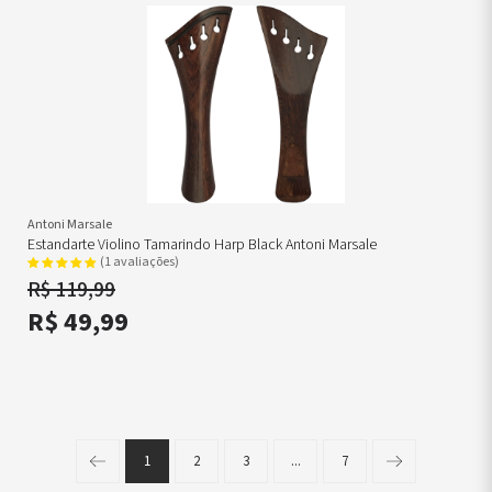
Antoni Marsale
Estandarte Violino Tamarindo Harp Black Antoni Marsale
(1 avaliações)
R$ 119,99
R$ 49,99
1
2
3
...
7
Página anterior
Próxima págin