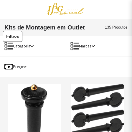
0
Acessórios
OUTLET
Kits de Montagem em Outlet
135 Produtos
Filtros
Categoria
Marcas
Preço