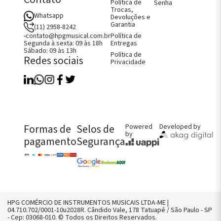
Política de
Senha
ão
Trocas,
Whatsapp
Devoluções e
Garantia
(11) 2958-8242
Política de
contato@hpgmusical.com.br
Entregas
Segunda à sexta: 09 às 18h
Sábado: 09 às 13h
Política de
Redes sociais
Privacidade
Como Comprar
Fale Conosco
Perguntas Frequentes
Política de Entregas
Política de Trocas, Devoluções e
Garantia
FALE CONOSCO AGORA!
Formas de
Selos de
Powered
Developed by
by
CHAMAR NO WHATS
pagamento
Segurança
CONTATO@HPGMUSICAL.COM.BR
(11) 2958-8242
HPG COMÉRCIO DE INSTRUMENTOS MUSICAIS LTDA-ME |
04.710.702/0001-10u2028R. Cândido Vale, 178 Tatuapé / São Paulo - SP
- Cep: 03068-010. © Todos os Direitos Reservados.