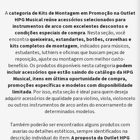
A
categoria de Kits de Montagem em Promoção na Outlet
HPG Musical reúne acessórios selecionados para
instrumentos de arco com excelentes descontos e
condições especiais de compra
. Nesta seção, você
encontra
queixeiras, estandartes, botões, cravelhas e
kits completos de montagem
, indicados para músicos,
estudantes, luthiers e oficinas que buscam peças de
reposição, ajuste ou montagem com melhor custo-
benefício.
Os produtos disponíveis nesta categoria
podem
incluir acessórios que estão saindo do catálogo da HPG
Musical
,
itens em última oportunidade de compra,
promoções específicas e modelos com disponibilidade
limitada
. Por isso, esta seção é ideal para quem deseja
adquirir acessórios de qualidade para violino, viola, violoncelo
ou outros instrumentos de arco antes do encerramento de
mentos
axas
uchamentos
Encordoamentos
Ferragens
Catálogo
Encordoamentos
Pestanas
Rabichos
Suportes Arco
determinados modelos.
ulsas
de
ordoamentos
Catálogo
Queixeira
Completo
Castanholas
Violino
Violino
Suportes
 A
no
rabaixo
Completo
Crinas para
Violino
Flautas
Pestanas
Rabichos
Violino
Também poderão ser encontrados alguns produtos com
 D
s
ordoamentos
Arco
Ferragens
Irlandesas
Viola
Viola
Suportes Viola
io
l G
ras
Estojos e
Queixeira
Flautas
Pestanas
Rabichos
Suportes
avarias ou detalhes estéticos, sempre identificados na
 C
ordoamentos
Capas de
Viola
Doces
Violoncelo
Violoncelo
Violoncelo
descrição individual do item.
A proposta da Outlet HPG
no
Arco
Guias de
Handpan
Pestanas
Rabichos
Suportes