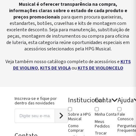
ordoamentos
Guias de
Arco
Contrabaixo
Contrabaixo
Contrabaixo
Musical é oferecer transparência na compra,
oncelo
Arco
Kits
Prática e
Surdina Violino
informações claras sobre o estado de cada produto e
de
ordoamentos
Talões de
Montagem
Performance
Surdina Viola
preços promocionais
para quem procura queixeiras,
ão
Arco
Violino
Prendedores
Surdina
leiras
Kits
de Partitura
Violonelo
estandartes, botões, cravelhas e kits de montagem com
no
Montagem
Queixeiras
Talões de Arco
excelente desconto.
Seja para manutenção, substituição de
leiras Viola
Viola
Violino
Tira Lobo
lhos Violino
Kits
Queixeiras
Tarraxas
peças, montagem de instrumentos ou compra para oficina
lhos Viola
Montagem
Viola
Umidificadores
de luteria, esta categoria reúne oportunidades especiais em
lhos
Violoncelo
acessórios selecionados pela HPG Musical.
oncelo
Limpeza e
lhos
Conservação
rabaixo
Madeiras
Veja também nosso catálogo completo de acessórios e
KITS
gões
para
ndartes
Construção
DE VIOLINO
,
KITS DE VIOLA
ou
KITS DE VIOLONCELO
no
Metrônomos
ndartes
Micro
Afinadores
ndartes
Violino
oncelo
Micro
ntes de
Afinadores
Institucional
Conta
Ajuda
Inscreva-se e fique por
itura
Viola
dentro das novidades
jos de Arco
Micro
jos e Capas
Afinadores
no
Violoncelo
Sobre a HPG
Fale
Minha Conta
jos e Capas
Musical
Conosco
Meus
Como
Pergunta
Pedidos
jos e Capas
Comprar
Frequent
oncelo
Trocar
Contato
jos e Capas