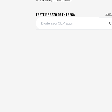
ou
12x de R$ 1,08
no cartão
FRETE E PRAZO DE ENTREGA
NÃO 
C