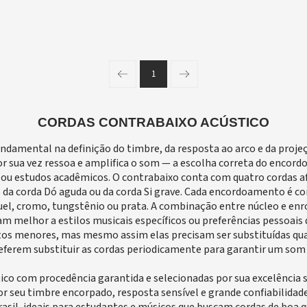
1
Página anterior
Próxima página
CORDAS CONTRABAIXO ACÚSTICO
undamental na definição do timbre, da resposta ao arco e da proj
por sua vez ressoa e amplifica o som — a escolha correta do enc
r ou estudos acadêmicos. O contrabaixo conta com quatro cordas 
da corda Dó aguda ou da corda Si grave. Cada encordoamento é com
uel, cromo, tungstênio ou prata. A combinação entre núcleo e en
m melhor a estilos musicais específicos ou preferências pessoais 
os menores, mas mesmo assim elas precisam ser substituídas quan
eferem substituir as cordas periodicamente para garantir um som 
tico com procedência garantida e selecionadas por sua excelência
or seu timbre encorpado, resposta sensível e grande confiabilid