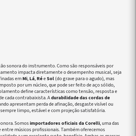
eção sonora do instrumento. Como são responsáveis por
ordoamento impacta diretamente o desempenho musical, seja
afinadas em
Mi
,
Lá
,
Ré
e
Sol
(do grave para o agudo), mas
posto por um núcleo, que pode ser feito de aço sólido,
rolamento define características como tensão, resposta e
de cada contrabaixista. A
durabilidade das cordas de
do apresentam perda de afinação, desgaste visível ou
sempre limpo, estável e com projeção satisfatória.
 sonora. Somos
importadores oficiais da Corelli
, uma das
ade entre músicos profissionais. Também oferecemos