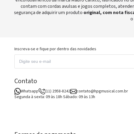
encordoamentos da marca Mauro Calixto, fabricados no Bra
contam com cordas avulsas e jogos completos, atendend
segurança de adquirir um produto
original, com nota fisc
o
Inscreva-se e fique por dentro das novidades
Contato
Whatsapp
(11) 2958-8242
contato@hpgmusical.com.br
Segunda à sexta: 09 às 18h Sábado: 09 às 13h