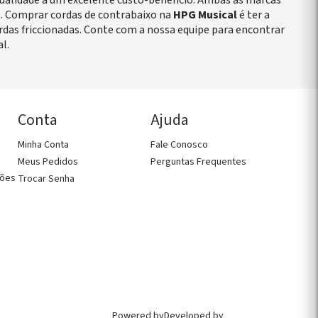
qualidade a um excelente custo-benefício. Ambas as marcas
s. Comprar cordas de contrabaixo na
HPG Musical
é ter a
as friccionadas. Conte com a nossa equipe para encontrar
l.
Conta
Ajuda
Como Comprar
Fale Conosco
Minha Conta
Fale Conosco
Perguntas Frequentes
Política de Entregas
Meus Pedidos
Perguntas Frequentes
Política de Trocas, Devoluções e
Garantia
ções
Trocar Senha
FALE CONOSCO AGORA!
CHAMAR NO WHATS
CONTATO@HPGMUSICAL.COM.BR
(11) 2958-8242
Powered by
Developed by