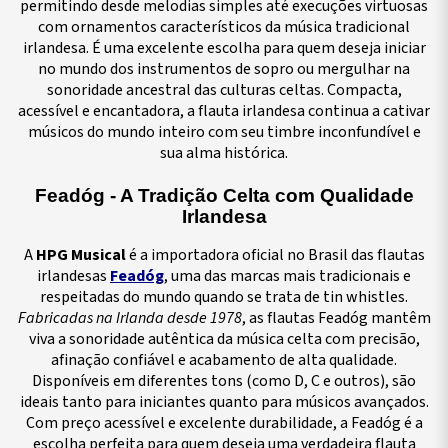
permitindo desde melodias simples até execuções virtuosas
com ornamentos característicos da música tradicional
irlandesa. É uma excelente escolha para quem deseja iniciar
no mundo dos instrumentos de sopro ou mergulhar na
sonoridade ancestral das culturas celtas. Compacta,
acessível e encantadora, a flauta irlandesa continua a cativar
músicos do mundo inteiro com seu timbre inconfundível e
sua alma histórica.
Feadóg - A Tradição Celta com Qualidade
Irlandesa
A
HPG Musical
é a importadora oficial no Brasil das flautas
irlandesas
Feadóg
, uma das marcas mais tradicionais e
respeitadas do mundo quando se trata de tin whistles.
Fabricadas na Irlanda desde 1978
, as flautas Feadóg mantêm
viva a sonoridade autêntica da música celta com precisão,
afinação confiável e acabamento de alta qualidade.
Disponíveis em diferentes tons (como D, C e outros), são
ideais tanto para iniciantes quanto para músicos avançados.
Com preço acessível e excelente durabilidade, a Feadóg é a
escolha perfeita para quem deseja uma verdadeira flauta