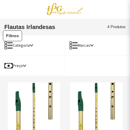
0
Acessórios
OUTLET
Flautas Irlandesas
4 Produtos
Filtros
Categoria
Marcas
Preço