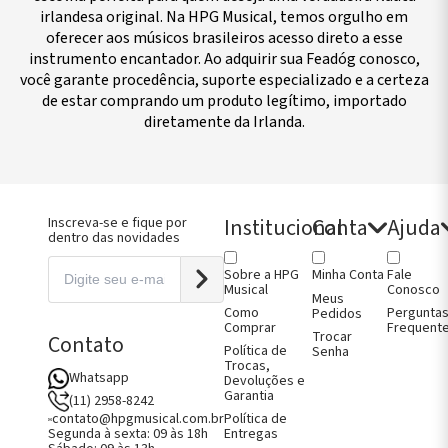
irlandesa original. Na HPG Musical, temos orgulho em
oferecer aos músicos brasileiros acesso direto a esse
instrumento encantador. Ao adquirir sua Feadóg conosco,
você garante procedência, suporte especializado e a certeza
de estar comprando um produto legítimo, importado
diretamente da Irlanda.
Institucional
Conta
Ajuda
Inscreva-se e fique por
dentro das novidades
Sobre a HPG
Fale
Minha Conta
Musical
Conosco
Meus
Como
Pergunta
Pedidos
Comprar
Frequent
Trocar
Contato
Política de
Senha
Trocas,
Whatsapp
Devoluções e
mentos
axas
uchamentos
Encordoamentos
Ferragens
Catálogo
Encordoamentos
Pestanas
Rabichos
Suportes Arco
Garantia
ulsas
de
ordoamentos
Catálogo
Queixeira
Completo
Castanholas
Violino
Violino
Suportes
(11) 2958-8242
 A
no
rabaixo
Completo
Crinas para
Violino
Flautas
Pestanas
Rabichos
Violino
Política de
contato@hpgmusical.com.br
 D
s
ordoamentos
Arco
Ferragens
Irlandesas
Viola
Viola
Suportes Viola
Entregas
Segunda à sexta: 09 às 18h
io
l G
ras
Estojos e
Queixeira
Flautas
Pestanas
Rabichos
Suportes