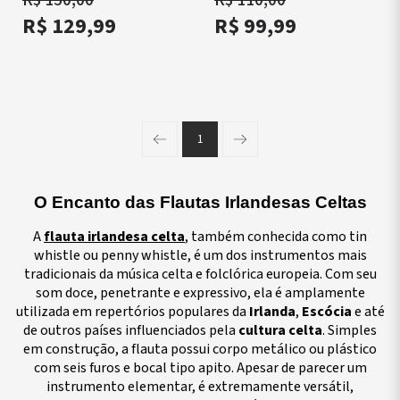
R$ 129,99
R$ 99,99
1
Página anterior
Próxima página
O Encanto das Flautas Irlandesas Celtas
A
flauta irlandesa celta
, também conhecida como tin
whistle ou penny whistle, é um dos instrumentos mais
tradicionais da música celta e folclórica europeia. Com seu
som doce, penetrante e expressivo, ela é amplamente
utilizada em repertórios populares da
Irlanda
,
Escócia
e até
de outros países influenciados pela
cultura celta
. Simples
em construção, a flauta possui corpo metálico ou plástico
com seis furos e bocal tipo apito. Apesar de parecer um
instrumento elementar, é extremamente versátil,