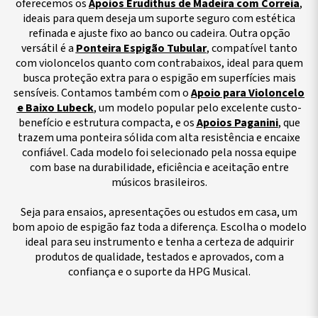
oferecemos os
Apoios Erudithus de Madeira com Correia
,
ideais para quem deseja um suporte seguro com estética
refinada e ajuste fixo ao banco ou cadeira. Outra opção
versátil é a
Ponteira Espigão Tubular
, compatível tanto
com violoncelos quanto com contrabaixos, ideal para quem
busca proteção extra para o espigão em superfícies mais
sensíveis.
Contamos também com o
Apoio para Violoncelo
e Baixo Lubeck
, um modelo popular pelo excelente custo-
benefício e estrutura compacta, e os
Apoios Paganini
, que
trazem uma ponteira sólida com alta resistência e encaixe
confiável. Cada modelo foi selecionado pela nossa equipe
com base na durabilidade, eficiência e aceitação entre
músicos brasileiros.
Seja para ensaios, apresentações ou estudos em casa, um
bom apoio de espigão faz toda a diferença. Escolha o modelo
ideal para seu instrumento e tenha a certeza de adquirir
produtos de qualidade, testados e aprovados, com a
confiança e o suporte da HPG Musical.
mentos
axas
uchamentos
Encordoamentos
Ferragens
Catálogo
Encordoamentos
Pestanas
Rabichos
Suportes Arco