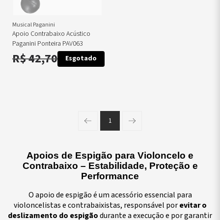
Musical Paganini
Apoio Contrabaixo Acústico
Paganini Ponteira PAV063
R$ 42,70
Esgotado
1
Página anterior
Próxima página
Apoios de Espigão para Violoncelo e
Contrabaixo – Estabilidade, Proteção e
Performance
O apoio de espigão é um acessório essencial para
violoncelistas e contrabaixistas, responsável por
evitar o
deslizamento do espigão
durante a execução e por garantir