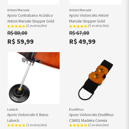
Antoni Marsale
Antoni Marsale
Apoio Contrabaixo Acústico
Apoio Violoncelo Antoni
Antoni Marsale Stopper Gold
Marsale Stopper Gold
(2 avaliações)
(3 avaliações)
R$ 80,00
R$ 67,00
R$ 59,99
R$ 49,99
Lubeck
Erudithus
Apoio Violoncelo E Baixo
Apoio Violoncelo Erudithus
Lubeck
CSM01 Madeira Correia
(1 avaliações)
(2 avaliações)