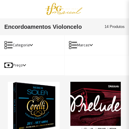
0
Acessórios
OUTLET
Encordoamentos Violoncelo
14 Produtos
Categoria
Marcas
Preço