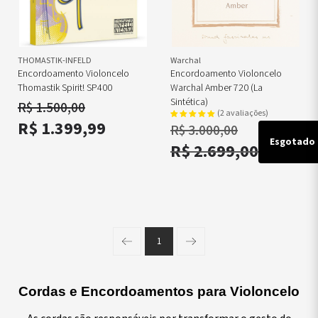
THOMASTIK-INFELD
Warchal
Encordoamento Violoncelo
Encordoamento Violoncelo
Thomastik Spirit! SP400
Warchal Amber 720 (La
Sintética)
R$ 1.500,00
(2 avaliações)
R$ 1.399,99
R$ 3.000,00
Esgotado
R$ 2.699,00
1
Página anterior
Próxima página
Cordas e Encordoamentos para Violoncelo