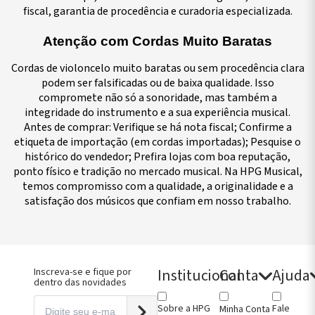
fiscal, garantia de procedência e curadoria especializada.
mentos
axas
uchamentos
Encordoamentos
Ferragens
Catálogo
Encordoamentos
Pestanas
Rabichos
Suportes Arco
ulsas
de
ordoamentos
Catálogo
Queixeira
Completo
Castanholas
Violino
Violino
Suportes
Atenção com Cordas Muito Baratas
 A
no
rabaixo
Completo
Crinas para
Violino
Flautas
Pestanas
Rabichos
Violino
 D
s
ordoamentos
Arco
Ferragens
Irlandesas
Viola
Viola
Suportes Viola
Cordas de violoncelo muito baratas ou sem procedência clara
io
l G
ras
Estojos e
Queixeira
Flautas
Pestanas
Rabichos
Suportes
 C
ordoamentos
Capas de
Viola
Doces
Violoncelo
Violoncelo
Violoncelo
podem ser falsificadas ou de baixa qualidade. Isso
no
Arco
Guias de
Handpan
Pestanas
Rabichos
Suportes
compromete não só a sonoridade, mas também a
ordoamentos
Guias de
Arco
Contrabaixo
Contrabaixo
Contrabaixo
oncelo
Arco
Kits
Prática e
Surdina Violino
integridade do instrumento e a sua experiência musical.
de
ordoamentos
Talões de
Montagem
Performance
Surdina Viola
Antes de comprar: Verifique se há nota fiscal; Confirme a
ão
Arco
Violino
Prendedores
Surdina
etiqueta de importação (em cordas importadas); Pesquise o
leiras
Kits
de Partitura
Violonelo
no
Montagem
Queixeiras
Talões de Arco
histórico do vendedor; Prefira lojas com boa reputação,
leiras Viola
Viola
Violino
Tira Lobo
ponto físico e tradição no mercado musical. Na HPG Musical,
lhos Violino
Kits
Queixeiras
Tarraxas
lhos Viola
Montagem
Viola
Umidificadores
temos compromisso com a qualidade, a originalidade e a
lhos
Violoncelo
satisfação dos músicos que confiam em nosso trabalho.
oncelo
Limpeza e
lhos
Conservação
rabaixo
Madeiras
gões
para
ndartes
Construção
no
Metrônomos
ndartes
Micro
Institucional
Conta
Ajuda
Inscreva-se e fique por
Afinadores
dentro das novidades
ndartes
Violino
oncelo
Micro
Sobre a HPG
Fale
Minha Conta
ntes de
Afinadores