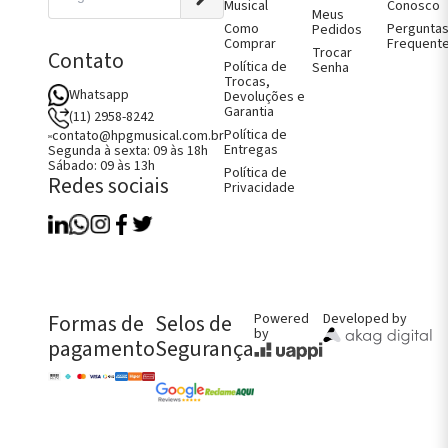
Musical
Conosco
itura
Viola
Meus
jos de Arco
Micro
Como
Pergunta
Pedidos
jos e Capas
Afinadores
Comprar
Frequent
Trocar
Contato
no
Violoncelo
Política de
Senha
jos e Capas
Trocas,
Whatsapp
Devoluções e
jos e Capas
Garantia
oncelo
(11) 2958-8242
jos e Capas
Política de
contato@hpgmusical.com.br
ão
Entregas
Segunda à sexta: 09 às 18h
Sábado: 09 às 13h
Política de
Redes sociais
Como Comprar
Privacidade
Fale Conosco
Perguntas Frequentes
Política de Entregas
Política de Trocas, Devoluções e
Garantia
FALE CONOSCO AGORA!
Formas de
Selos de
Powered
Developed by
CHAMAR NO WHATS
by
pagamento
Segurança
CONTATO@HPGMUSICAL.COM.BR
(11) 2958-8242