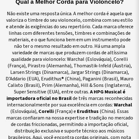
Qual a Melhor Corda para Violoncelo?
Não existe uma resposta única. A melhor corda é aquela que
valoriza o timbre do seu violoncelo, combina com seu estilo
e atende às exigências do seu repertório. Cada marca oferece
linhas com diferentes tensões, timbres e combinações de
materiais, e o que funciona bem em um instrumento pode
não ter o mesmo resultado em outro. Há uma ampla
variedade de marcas que produzem cordas de altíssima
qualidade para violoncelo: Warchal (Eslováquia), Corelli
(França), Pirastro (Alemanha), Thomastik-Infeld (Áustria),
Larsen Strings (Dinamarca), Jargar Strings (Dinamarca),
D’Addario (EUA), Erudithus® (China), Paganini (Brasil), Mauro
Calixto (Brasil), Prim (Alemanha), Hill & Sons (Inglaterra),
Super Sensitive (EUA), entre outras.
A HPG Musical é
importadora oficial no Brasil
de três marcas reconhecidas
internacionalmente por sua excelência em cordas:
Warchal
(Eslováquia),
Corelli
(França) e
Erudithus
(China). Essas
marcas confiaram na nossa expertise e tradição no mercado
de cordas friccionadas, permitindo a importação oficial,
distribuição exclusiva e suporte técnico aos músicos
brasileiros. Aqui, você encontra cordas originais, com nota