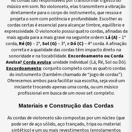
As cordas são responsáveis por transformar o gesto do
músico em som. No violoncelo, elas transmitem a vibração
diretamente para o corpo do instrumento, que ressoa e
projeta o som com potência e profundidade. Escolher as
cordas certas é essencial para alcançar timbre, equilíbrio e
expressividade. O violoncelo possui quatro cordas, afinadas da
mais aguda para a mais grave na seguinte ordem:
Lá (A)
– 1ª
corda,
Ré (D)
– 2ª,
Sol (G)
– 3ª, e
Dó (C)
– 4ª corda. A afinação
correta e a qualidade das cordas têm impacto direto na
sonoridade e na tocabilidade.
Encordoamento ou Corda
Avulsa?
Corda avulsa
: unidade individual (Lá, Ré, Sol ou Dó).
Encordoamento
: conjunto completo com as quatro cordas
do instrumento (também chamado de “jogo de cordas”).
Oferecemos ambos para facilitar sua escolha, seja você um
iniciante trocando apenas uma corda, ou um músico
profissional em busca de um novo set completo.
Materiais e Construção das Cordas
As cordas de violoncelo são compostas por um núcleo (que
pode ser de aço sólido, aço trançado, tripa ou material
sintético) e um ou mais revestimentos (enrolamentos