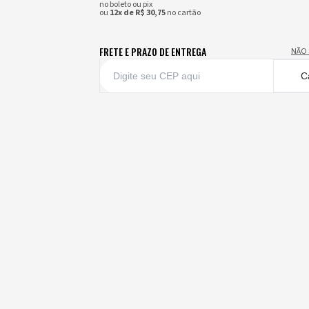
no boleto ou pix
ou
12x de R$ 30,75
no cartão
FRETE E PRAZO DE ENTREGA
NÃO 
C