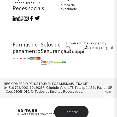
ão
Sábado: 09 às 13h
Como Comprar
Política de
Redes sociais
Fale Conosco
Privacidade
Perguntas Frequentes
Política de Entregas
Política de Trocas, Devoluções e
Garantia
FALE CONOSCO AGORA!
Formas de
Selos de
CHAMAR NO WHATS
Powered
Developed by
by
pagamento
Segurança
CONTATO@HPGMUSICAL.COM.BR
(11) 2958-8242
HPG COMÉRCIO DE INSTRUMENTOS MUSICAIS LTDA-ME |
04.710.702/0001-10u2028R. Cândido Vale, 178 Tatuapé / São Paulo - SP
Ajuda
- Cep: 03068-010. © Todos os Direitos Reservados.
R$ 49,99
Comprar
ou
12x de R$ 4,17
no cartão