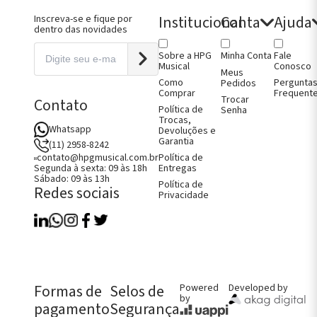
lhos
Conservação
rabaixo
Madeiras
Institucional
Conta
Ajuda
Inscreva-se e fique por
gões
para
dentro das novidades
ndartes
Construção
no
Metrônomos
Sobre a HPG
Fale
Minha Conta
ndartes
Micro
Musical
Conosco
Afinadores
Meus
ndartes
Violino
Como
Pergunta
Pedidos
oncelo
Micro
Comprar
Frequent
ntes de
Afinadores
Trocar
Contato
Política de
itura
Viola
Senha
Trocas,
jos de Arco
Micro
Whatsapp
Devoluções e
jos e Capas
Afinadores
Garantia
no
Violoncelo
(11) 2958-8242
jos e Capas
Política de
contato@hpgmusical.com.br
Entregas
Segunda à sexta: 09 às 18h
jos e Capas
Sábado: 09 às 13h
Como Comprar
oncelo
Política de
Redes sociais
Fale Conosco
jos e Capas
Privacidade
Perguntas Frequentes
ão
Política de Entregas
Política de Trocas, Devoluções e
Garantia
FALE CONOSCO AGORA!
CHAMAR NO WHATS
Formas de
Selos de
Powered
Developed by
by
pagamento
Segurança