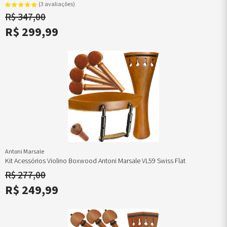
(3 avaliações)
R$ 347,00
R$ 299,99
Antoni Marsale
Kit Acessórios Violino Boxwood Antoni Marsale VL59 Swiss Flat
R$ 277,00
R$ 249,99
mentos
axas
uchamentos
Encordoamentos
Ferragens
Catálogo
Encordoamentos
Pestanas
Rabichos
Suportes Arco
ulsas
de
ordoamentos
Catálogo
Queixeira
Completo
Castanholas
Violino
Violino
Suportes
 A
no
rabaixo
Completo
Crinas para
Violino
Flautas
Pestanas
Rabichos
Violino
 D
s
ordoamentos
Arco
Ferragens
Irlandesas
Viola
Viola
Suportes Viola