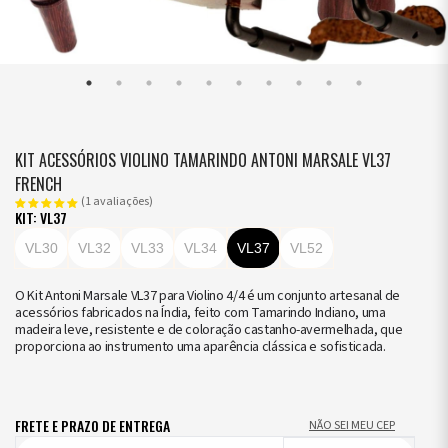
KIT ACESSÓRIOS VIOLINO TAMARINDO ANTONI MARSALE VL37
FRENCH
(1 avaliações)
KIT: VL37
VL30
VL32
VL33
VL34
VL37
VL52
O Kit Antoni Marsale VL37 para Violino 4/4 é um conjunto artesanal de
acessórios fabricados na Índia, feito com Tamarindo Indiano, uma
madeira leve, resistente e de coloração castanho-avermelhada, que
proporciona ao instrumento uma aparência clássica e sofisticada.
FRETE E PRAZO DE ENTREGA
NÃO SEI MEU CEP