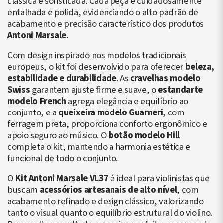
clássica e sofisticada. Cada peça é cuidadosamente
entalhada e polida, evidenciando o alto padrão de
acabamento e precisão característico dos produtos
Antoni Marsale
.
Com design inspirado nos modelos tradicionais
europeus, o kit foi desenvolvido para oferecer
beleza,
estabilidade e durabilidade
. As
cravelhas modelo
Swiss
garantem ajuste firme e suave, o
estandarte
modelo French
agrega elegância e equilíbrio ao
conjunto, e a
queixeira modelo Guarneri
, com
ferragem preta, proporciona conforto ergonômico e
apoio seguro ao músico. O
botão modelo Hill
completa o kit, mantendo a harmonia estética e
funcional de todo o conjunto.
O
Kit Antoni Marsale VL37
é ideal para violinistas que
buscam
acessórios artesanais de alto nível
, com
acabamento refinado e design clássico, valorizando
tanto o visual quanto o equilíbrio estrutural do violino.