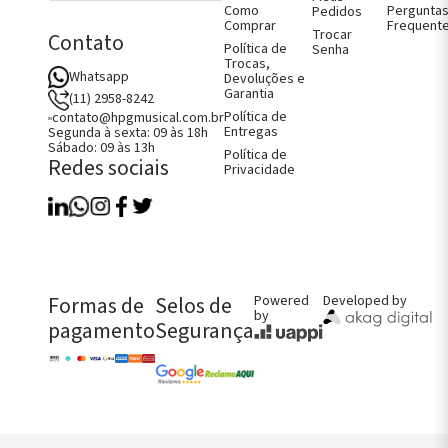
jos e Capas
Como
Pergunta
Pedidos
oncelo
Comprar
Frequent
Trocar
jos e Capas
Contato
Política de
Senha
ão
Trocas,
Whatsapp
Devoluções e
Garantia
(11) 2958-8242
Política de
contato@hpgmusical.com.br
Entregas
Segunda à sexta: 09 às 18h
Sábado: 09 às 13h
Política de
Redes sociais
Privacidade
Como Comprar
Fale Conosco
Perguntas Frequentes
Política de Entregas
Política de Trocas, Devoluções e
Garantia
FALE CONOSCO AGORA!
Formas de
Selos de
Powered
Developed by
by
pagamento
Segurança
CHAMAR NO WHATS
CONTATO@HPGMUSICAL.COM.BR
(11) 2958-8242