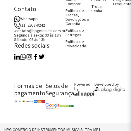
Pedidos
oncelo
Comprar
Frequent
Trocar
Contato
jos e Capas
Política de
Senha
ão
Trocas,
Whatsapp
Devoluções e
Garantia
(11) 2958-8242
Política de
contato@hpgmusical.com.br
Entregas
Segunda à sexta: 09 às 18h
Sábado: 09 às 13h
Política de
Redes sociais
Privacidade
Como Comprar
Fale Conosco
Perguntas Frequentes
Política de Entregas
Política de Trocas, Devoluções e
Garantia
FALE CONOSCO AGORA!
Formas de
Selos de
Powered
Developed by
by
pagamento
Segurança
CHAMAR NO WHATS
CONTATO@HPGMUSICAL.COM.BR
(11) 2958-8242
HPG COMÉRCIO DE INSTRUMENTOS MUSICAIS LTDA-ME |