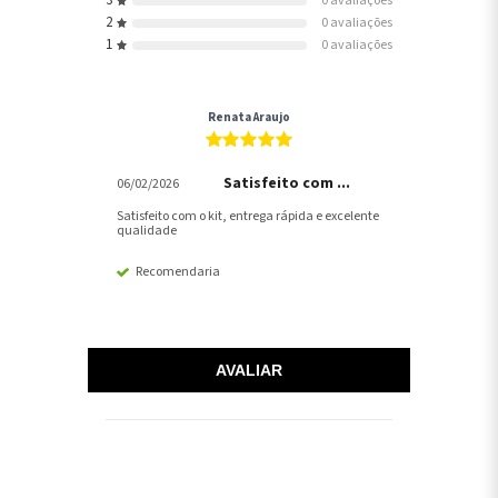
3
0 avaliações
2
0 avaliações
1
0 avaliações
Renata Araujo
Satisfeito com ...
06/02/2026
Satisfeito com o kit, entrega rápida e excelente
qualidade
Recomendaria
AVALIAR