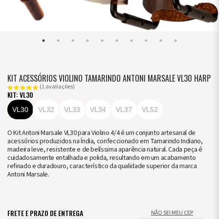
KIT ACESSÓRIOS VIOLINO TAMARINDO ANTONI MARSALE VL30 HARP
(1 avaliações)
KIT: VL30
VL30
VL32
VL33
VL34
VL37
VL52
O Kit Antoni Marsale VL30 para Violino 4/4 é um conjunto artesanal de
acessórios produzidos na Índia, confeccionado em Tamarindo Indiano,
madeira leve, resistente e de belíssima aparência natural. Cada peça é
cuidadosamente entalhada e polida, resultando em um acabamento
refinado e duradouro, característico da qualidade superior da marca
Antoni Marsale.
FRETE E PRAZO DE ENTREGA
NÃO SEI MEU CEP