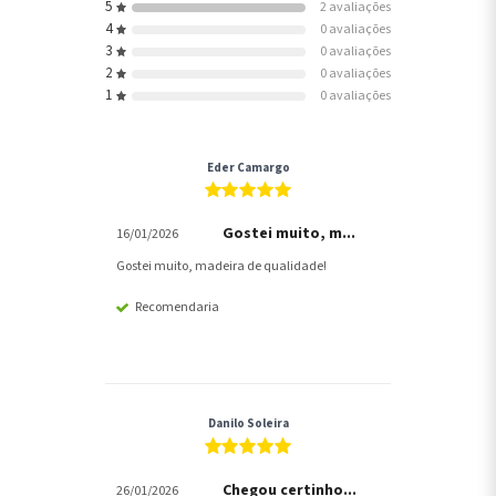
5
2 avaliações
4
0 avaliações
3
0 avaliações
2
0 avaliações
1
0 avaliações
Eder Camargo
Gostei muito, m...
16/01/2026
Gostei muito, madeira de qualidade!
Recomendaria
Danilo Soleira
Chegou certinho...
26/01/2026