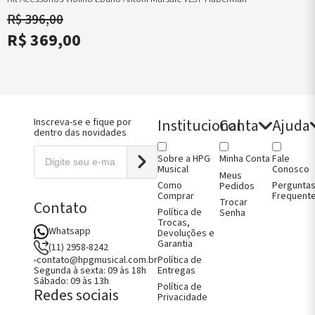
ndartes
Construção
R$ 396,00
no
Metrônomos
ndartes
Micro
R$ 369,00
Afinadores
ndartes
Violino
oncelo
Micro
ntes de
Afinadores
itura
Viola
jos de Arco
Micro
jos e Capas
Afinadores
no
Violoncelo
Institucional
Conta
Ajuda
Inscreva-se e fique por
jos e Capas
dentro das novidades
jos e Capas
oncelo
Sobre a HPG
Fale
Minha Conta
jos e Capas
Musical
Conosco
Meus
ão
Como
Pergunta
Pedidos
Comprar
Frequent
Trocar
Contato
Política de
Senha
Trocas,
Whatsapp
Devoluções e
Garantia
(11) 2958-8242
Política de
contato@hpgmusical.com.br
Entregas
Segunda à sexta: 09 às 18h
Sábado: 09 às 13h
Política de
Redes sociais
Privacidade
Como Comprar
Fale Conosco