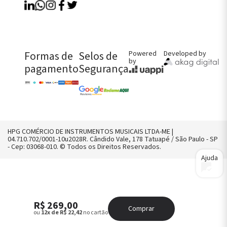
Perguntas Frequentes
Política de Entregas
Política de Trocas, Devoluções e
Garantia
FALE CONOSCO AGORA!
Formas de
Selos de
Powered
Developed by
by
CHAMAR NO WHATS
pagamento
Segurança
CONTATO@HPGMUSICAL.COM.BR
(11) 2958-8242
HPG COMÉRCIO DE INSTRUMENTOS MUSICAIS LTDA-ME |
04.710.702/0001-10u2028R. Cândido Vale, 178 Tatuapé / São Paulo - SP
- Cep: 03068-010. © Todos os Direitos Reservados.
Ajuda
R$ 269,00
Comprar
ou
12x de R$ 22,42
no cartão