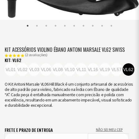
KIT ACESSÓRIOS VIOLINO ÉBANO ANTONI MARSALE VL62 SWISS
(2 avaliações)
KIT: VL62
VL01
VL02
VL03
VL06
VL08
VL10
VL11
VL16
VL19
VL57
VL62
O Kit Antoni Marsale VL06 Hill Black é um conjunto artesanal de acessórios
de alto padrão para violino, fabricado na Índia com Ébano de qualidade
“A”. Cada peça é entalhada manualmente com precisão e polida com
excelência, resultando em um acabamento impecável, visual sofisticado
e durabilidade excepcional.
FRETE E PRAZO DE ENTREGA
NÃO SEI MEU CEP