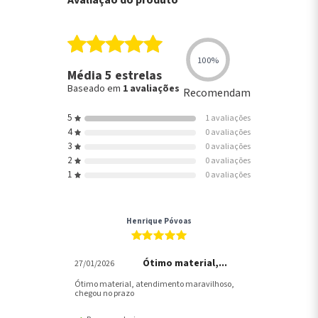
Avaliação do produto
100%
Média 5 estrelas
Baseado em
1 avaliações
Recomendam
5
1 avaliações
4
0 avaliações
3
0 avaliações
2
0 avaliações
1
0 avaliações
Henrique Póvoas
Ótimo material,...
27/01/2026
Ótimo material, atendimento maravilhoso,
chegou no prazo