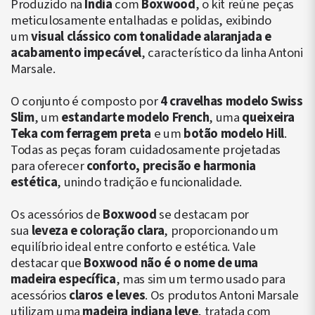
Produzido na
Índia
com
Boxwood
, o kit reúne peças
meticulosamente entalhadas e polidas, exibindo
um
visual clássico com tonalidade alaranjada e
acabamento impecável
, característico da linha Antoni
Marsale.
O conjunto é composto por
4 cravelhas modelo Swiss
Slim
, um
estandarte modelo French
, uma
queixeira
Teka com ferragem preta
e um
botão modelo Hill
.
Todas as peças foram cuidadosamente projetadas
para oferecer
conforto, precisão e harmonia
estética
, unindo tradição e funcionalidade.
Os acessórios de
Boxwood
se destacam por
sua
leveza e coloração clara
, proporcionando um
equilíbrio ideal entre conforto e estética. Vale
destacar que
Boxwood não é o nome de uma
madeira específica
, mas sim um termo usado para
acessórios
claros e leves
. Os produtos Antoni Marsale
utilizam uma
madeira indiana leve
, tratada com