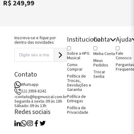
ndartes
Micro
R$ 249,99
Afinadores
ndartes
Violino
oncelo
Micro
ntes de
Afinadores
itura
Viola
jos de Arco
Micro
jos e Capas
Afinadores
no
Violoncelo
Institucional
Conta
Ajuda
Inscreva-se e fique por
jos e Capas
dentro das novidades
jos e Capas
Sobre a HPG
Fale
Minha Conta
oncelo
Musical
Conosco
jos e Capas
Meus
ão
Como
Pergunta
Pedidos
Comprar
Frequent
Trocar
Contato
Política de
Senha
Trocas,
Whatsapp
Devoluções e
Garantia
(11) 2958-8242
Política de
contato@hpgmusical.com.br
Entregas
Segunda à sexta: 09 às 18h
Sábado: 09 às 13h
Política de
Redes sociais
Privacidade
Como Comprar
Fale Conosco
Perguntas Frequentes
Política de Entregas