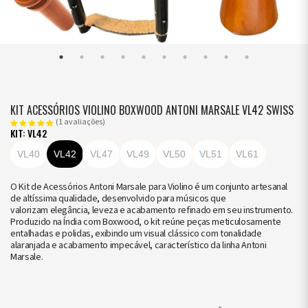
KIT ACESSÓRIOS VIOLINO BOXWOOD ANTONI MARSALE VL42 SWISS
(1 avaliações)
KIT: VL42
VL40
VL42
VL47
VL49
VL50
VL51
VL61
O Kit de Acessórios Antoni Marsale para Violino é um conjunto artesanal
de altíssima qualidade, desenvolvido para músicos que
valorizam elegância, leveza e acabamento refinado em seu instrumento.
Produzido na Índia com Boxwood, o kit reúne peças meticulosamente
entalhadas e polidas, exibindo um visual clássico com tonalidade
alaranjada e acabamento impecável, característico da linha Antoni
Marsale.