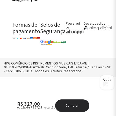
Perguntas Frequentes
Política de Entregas
Política de Trocas, Devoluções e
Garantia
Formas de
Selos de
Powered
Developed by
FALE CONOSCO AGORA!
by
pagamento
Segurança
CHAMAR NO WHATS
CONTATO@HPGMUSICAL.COM.BR
(11) 2958-8242
HPG COMÉRCIO DE INSTRUMENTOS MUSICAIS LTDA-ME |
04.710.702/0001-10u2028R. Cândido Vale, 178 Tatuapé / São Paulo - SP
- Cep: 03068-010. © Todos os Direitos Reservados.
Ajuda
R$ 327,00
Comprar
ou
12x de R$ 27,25
no cartão