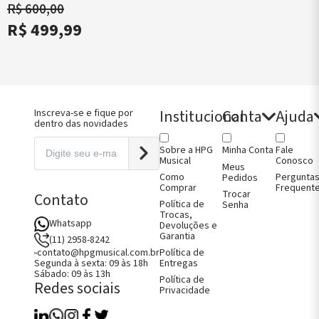
ntes de
Afinadores
R$ 600,00
itura
Viola
R$ 499,99
jos de Arco
Micro
jos e Capas
Afinadores
no
Violoncelo
jos e Capas
jos e Capas
oncelo
jos e Capas
Institucional
Conta
Ajuda
ão
Inscreva-se e fique por
dentro das novidades
Sobre a HPG
Fale
Minha Conta
Musical
Conosco
Meus
Como
Pergunta
Pedidos
Comprar
Frequent
Trocar
Contato
Política de
Senha
Trocas,
Whatsapp
Devoluções e
Garantia
(11) 2958-8242
Política de
contato@hpgmusical.com.br
Entregas
Segunda à sexta: 09 às 18h
Sábado: 09 às 13h
Política de
Redes sociais
Privacidade
Como Comprar
Fale Conosco