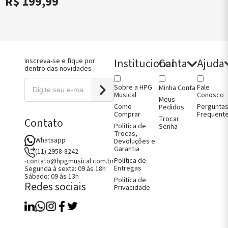
R$ 199,99
jos de Arco
Micro
jos e Capas
Afinadores
no
Violoncelo
jos e Capas
jos e Capas
oncelo
jos e Capas
Institucional
Conta
Ajuda
Inscreva-se e fique por
ão
dentro das novidades
Sobre a HPG
Fale
Minha Conta
Musical
Conosco
Meus
Como
Pergunta
Pedidos
Comprar
Frequent
Trocar
Contato
Política de
Senha
Trocas,
Whatsapp
Devoluções e
Garantia
(11) 2958-8242
Política de
contato@hpgmusical.com.br
Entregas
Segunda à sexta: 09 às 18h
Sábado: 09 às 13h
Política de
Redes sociais
Privacidade
Como Comprar
Fale Conosco
Perguntas Frequentes
Política de Entregas