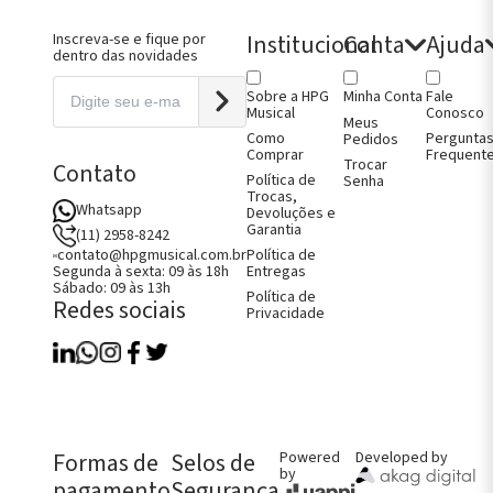
Institucional
Conta
Ajuda
Inscreva-se e fique por
dentro das novidades
Sobre a HPG
Fale
Minha Conta
Musical
Conosco
Meus
Como
Pergunta
Pedidos
Comprar
Frequent
Trocar
Contato
Política de
Senha
Trocas,
Whatsapp
Devoluções e
Garantia
(11) 2958-8242
Política de
contato@hpgmusical.com.br
Entregas
Segunda à sexta: 09 às 18h
Sábado: 09 às 13h
Política de
Redes sociais
Privacidade
Como Comprar
Fale Conosco
Perguntas Frequentes
Política de Entregas
Política de Trocas, Devoluções e
Garantia
Formas de
Selos de
Powered
Developed by
by
pagamento
Segurança
FALE CONOSCO AGORA!