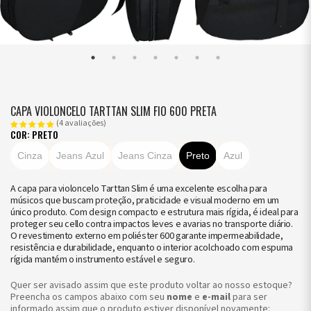
CAPA VIOLONCELO TARTTAN SLIM FIO 600 PRETA
(4 avaliações)
COR: PRETO
Cinza
Jeans Azul
Jeans Cinza
Preto
Azul
A capa para violoncelo Tarttan Slim é uma excelente escolha para
músicos que buscam proteção, praticidade e visual moderno em um
único produto. Com design compacto e estrutura mais rígida, é ideal para
proteger seu cello contra impactos leves e avarias no transporte diário.
O revestimento externo em poliéster 600 garante impermeabilidade,
resistência e durabilidade, enquanto o interior acolchoado com espuma
rígida mantém o instrumento estável e seguro.
Quer ser avisado assim que este produto voltar ao nosso estoque?
Preencha os campos abaixo com seu
nome
e
e-mail
para ser
informado assim que o produto estiver disponível novamente: