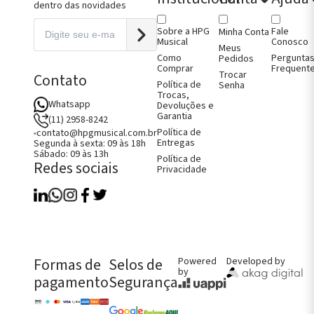
gões
para
dentro das novidades
ndartes
Construção
no
Metrônomos
Sobre a HPG
Fale
Minha Conta
ndartes
Micro
Musical
Conosco
Afinadores
Meus
ndartes
Violino
Como
Pergunta
Pedidos
oncelo
Micro
Comprar
Frequent
Trocar
Contato
ntes de
Afinadores
Política de
Senha
itura
Viola
Trocas,
jos de Arco
Micro
Whatsapp
Devoluções e
jos e Capas
Afinadores
Garantia
(11) 2958-8242
no
Violoncelo
jos e Capas
Política de
contato@hpgmusical.com.br
Entregas
Segunda à sexta: 09 às 18h
jos e Capas
Sábado: 09 às 13h
Como Comprar
Política de
oncelo
Redes sociais
Fale Conosco
Privacidade
jos e Capas
Perguntas Frequentes
ão
Política de Entregas
Política de Trocas, Devoluções e
Garantia
FALE CONOSCO AGORA!
CHAMAR NO WHATS
Formas de
Selos de
Powered
Developed by
by
pagamento
Segurança
CONTATO@HPGMUSICAL.COM.BR