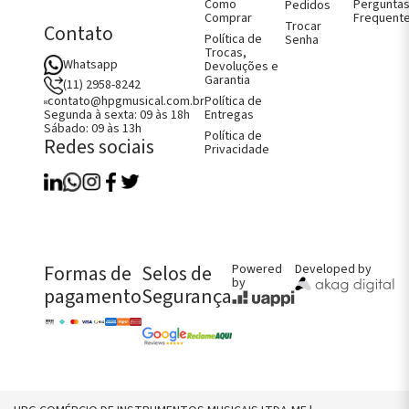
Como
Pergunta
Pedidos
Comprar
Frequent
Trocar
Contato
Política de
Senha
Trocas,
Whatsapp
Devoluções e
Garantia
(11) 2958-8242
Política de
contato@hpgmusical.com.br
Entregas
Segunda à sexta: 09 às 18h
Sábado: 09 às 13h
Política de
Redes sociais
Privacidade
Como Comprar
Fale Conosco
Perguntas Frequentes
Política de Entregas
Política de Trocas, Devoluções e
Garantia
Formas de
Selos de
Powered
Developed by
FALE CONOSCO AGORA!
by
pagamento
Segurança
CHAMAR NO WHATS
CONTATO@HPGMUSICAL.COM.BR
(11) 2958-8242