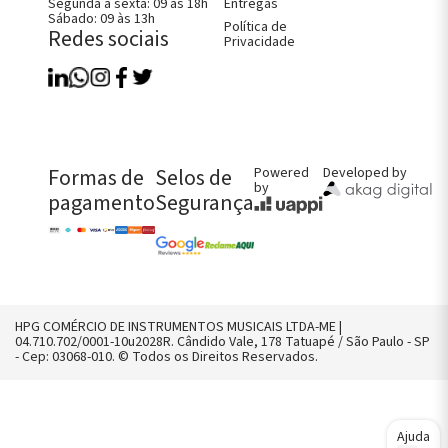
Entregas
Segunda à sexta: 09 às 18h
Sábado: 09 às 13h
Política de
Redes sociais
Privacidade
Como Comprar
Fale Conosco
Perguntas Frequentes
Política de Entregas
Formas de
Selos de
Powered
Developed by
Política de Trocas, Devoluções e
Garantia
by
pagamento
Segurança
FALE CONOSCO AGORA!
CHAMAR NO WHATS
CONTATO@HPGMUSICAL.COM.BR
HPG COMÉRCIO DE INSTRUMENTOS MUSICAIS LTDA-ME |
(11) 2958-8242
04.710.702/0001-10u2028R. Cândido Vale, 178 Tatuapé / São Paulo - SP
- Cep: 03068-010. © Todos os Direitos Reservados.
Ajuda