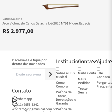
Carlos Galacha
Arco Violoncelo Carlos Galacha Ipê 2026 N791 Níquel Especial
R$ 2.977,00
Institucional
Conta
Ajuda
Inscreva-se e fique por
dentro das novidades
Sobre a HPG
Fale
Minha Conta
Musical
Conosco
Meus
Como
Pergunta
Pedidos
Comprar
Frequent
Trocar
Contato
Política de
Senha
Trocas,
Whatsapp
Devoluções e
Garantia
(11) 2958-8242
Política de
contato@hpgmusical.com.br