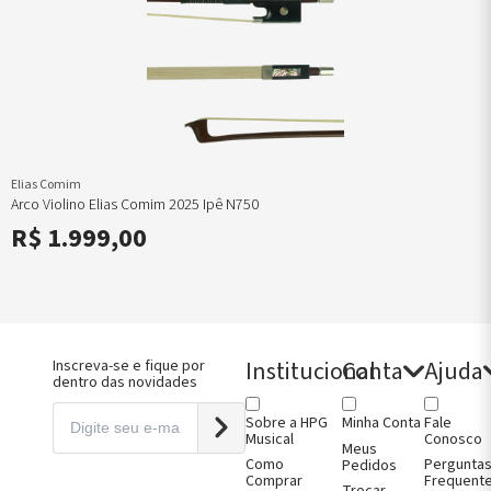
jos e Capas
oncelo
jos e Capas
ão
Elias Comim
Arco Violino Elias Comim 2025 Ipê N750
R$ 1.999,00
Institucional
Conta
Ajuda
Inscreva-se e fique por
dentro das novidades
Sobre a HPG
Fale
Minha Conta
Musical
Conosco
Meus
Como
Pergunta
Pedidos
Comprar
Frequent
Trocar