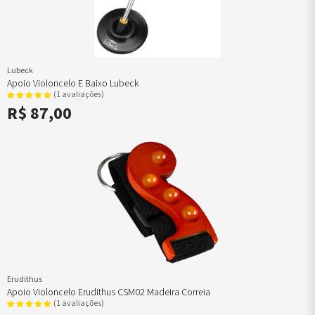
 A
no
rabaixo
Completo
Crinas para
Violino
Flautas
Pestanas
Rabichos
Violino
 D
s
ordoamentos
Arco
Ferragens
Irlandesas
Viola
Viola
Suportes Viola
io
l G
ras
Estojos e
Queixeira
Flautas
Pestanas
Rabichos
Suportes
 C
ordoamentos
Capas de
Viola
Doces
Violoncelo
Violoncelo
Violoncelo
no
Arco
Guias de
Handpan
Pestanas
Rabichos
Suportes
ordoamentos
Guias de
Arco
Contrabaixo
Contrabaixo
Contrabaixo
oncelo
Arco
Kits
Prática e
Surdina Violino
Lubeck
de
ordoamentos
Talões de
Montagem
Performance
Surdina Viola
Apoio Violoncelo E Baixo Lubeck
ão
Arco
Violino
Prendedores
Surdina
(1 avaliações)
leiras
Kits
de Partitura
Violonelo
R$ 87,00
no
Montagem
Queixeiras
Talões de Arco
leiras Viola
Viola
Violino
Tira Lobo
lhos Violino
Kits
Queixeiras
Tarraxas
lhos Viola
Montagem
Viola
Umidificadores
lhos
Violoncelo
oncelo
Limpeza e
lhos
Conservação
rabaixo
Madeiras
gões
para
ndartes
Construção
no
Metrônomos
ndartes
Micro
Afinadores
ndartes
Violino
oncelo
Micro
ntes de
Afinadores
itura
Viola
Erudithus
jos de Arco
Micro
Apoio Violoncelo Erudithus CSM02 Madeira Correia
jos e Capas
Afinadores
(1 avaliações)
no
Violoncelo