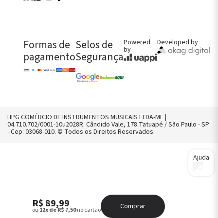
Fale Conosco
Perguntas Frequentes
Política de Entregas
Política de Trocas, Devoluções e
Garantia
Formas de
Selos de
Powered
Developed by
by
pagamento
Segurança
FALE CONOSCO AGORA!
CHAMAR NO WHATS
CONTATO@HPGMUSICAL.COM.BR
(11) 2958-8242
HPG COMÉRCIO DE INSTRUMENTOS MUSICAIS LTDA-ME |
04.710.702/0001-10u2028R. Cândido Vale, 178 Tatuapé / São Paulo - SP
- Cep: 03068-010. © Todos os Direitos Reservados.
Ajuda
R$ 89,99
Comprar
ou
12x de R$ 7,50
no cartão