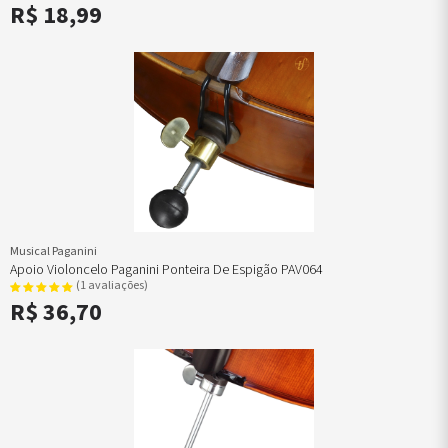
R$ 18,99
Musical Paganini
Apoio Violoncelo Paganini Ponteira De Espigão PAV064
(1 avaliações)
R$ 36,70
mentos
axas
uchamentos
Encordoamentos
Ferragens
Catálogo
Encordoamentos
Pestanas
Rabichos
Suportes Arco
ulsas
de
ordoamentos
Catálogo
Queixeira
Completo
Castanholas
Violino
Violino
Suportes